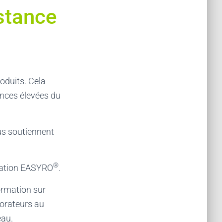
istance
oduits. Cela
ences élevées du
us soutiennent
®
llation EASYRO
.
ormation sur
borateurs au
eau.