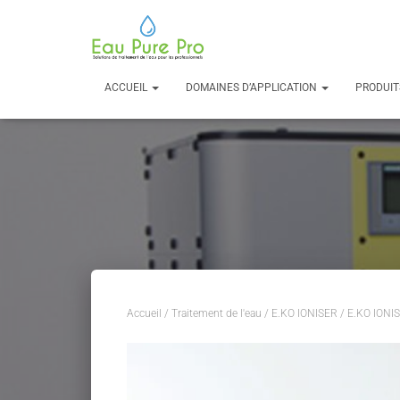
ACCUEIL
DOMAINES D’APPLICATION
PRODUI
Accueil
/
Traitement de l'eau
/
E.KO IONISER
/ E.KO IONIS