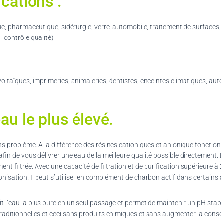
cations :
ue, pharmaceutique, sidérurgie, verre, automobile, traitement de surfaces,
 contrôle qualité)
ltaïques, imprimeries, animaleries, dentistes, enceintes climatiques, aut
au le plus élevé.
s problème. A la différence des résines cationiques et anionique fonction
 afin de vous délivrer une eau de la meilleure qualité possible directement
ent filtrée. Avec une capacité de filtration et de purification supérieure 
ionisation. Il peut s’utiliser en complément de charbon actif dans certain
uit l’eau la plus pure en un seul passage et permet de maintenir un pH s
 traditionnelles et ceci sans produits chimiques et sans augmenter la co