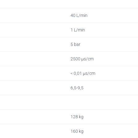
40 L/min
1 L/min
5 bar
2500
µs/cm
< 0,01
µs/cm
6,5-9,5
128 kg
160 kg