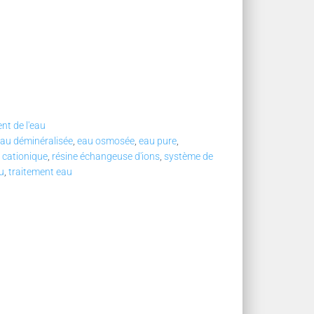
nt de l'eau
au déminéralisée
,
eau osmosée
,
eau pure
,
e cationique
,
résine échangeuse d'ions
,
système de
u
,
traitement eau