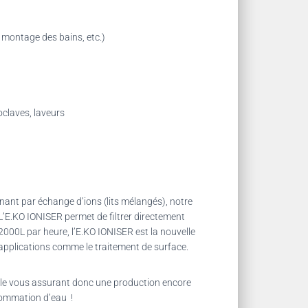
 montage des bains, etc.)
oclaves, laveurs
nant par échange d’ions (lits mélangés), notre
. L’E.KO IONISER permet de filtrer directement
à 2000L par heure, l’E.KO IONISER est la nouvelle
s applications comme le traitement de surface.
table vous assurant donc une production encore
nsommation d’eau !