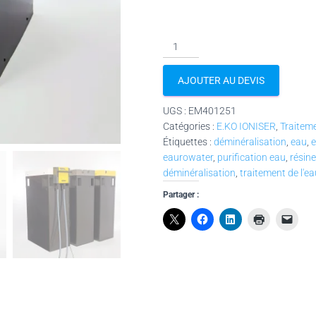
AJOUTER AU DEVIS
UGS :
EM401251
Catégories :
E.KO IONISER
,
Traiteme
Étiquettes :
déminéralisation
,
eau
,
e
eaurowater
,
purification eau
,
résin
déminéralisation
,
traitement de l'ea
Partager :