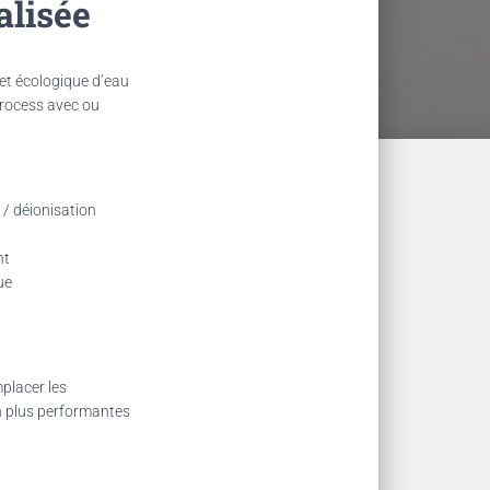
alisée
et écologique d’eau
process avec ou
/ déionisation
nt
ue
placer les
on plus performantes